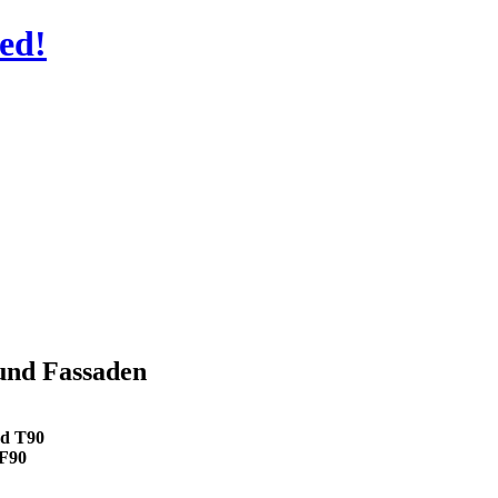
ed!
und Fassaden
nd T90
 F90